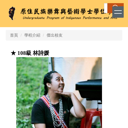
跳
搜尋
到
主
要
內
容
首頁
學程介紹
傑出校友
區
★ 108級 林詩媛