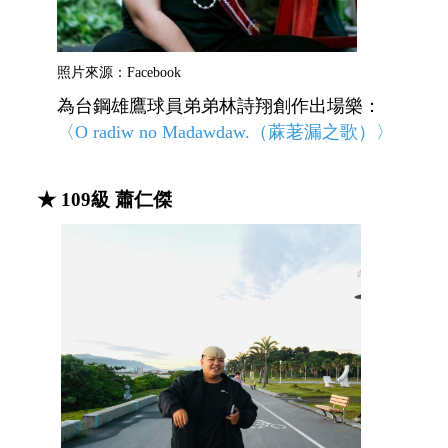
照片來源：Facebook
為台鋼雄鷹球員弟弟林詩翔創作出場樂：
〈O radiw no Madawdaw.（蔴荖漏之歌）〉
★
109級 蕭仁傑