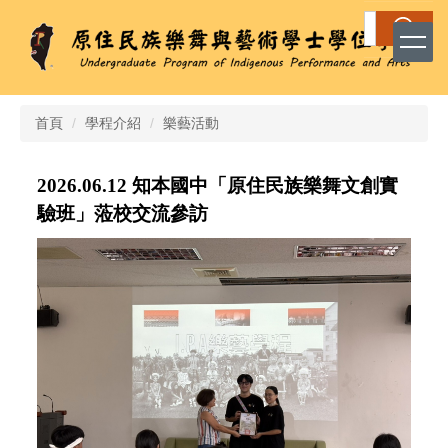
跳
搜尋
到
主
要
內
容
首頁
學程介紹
樂藝活動
區
2026.06.12 知本國中
「原住民族樂舞文創實
驗班」蒞校交流參訪